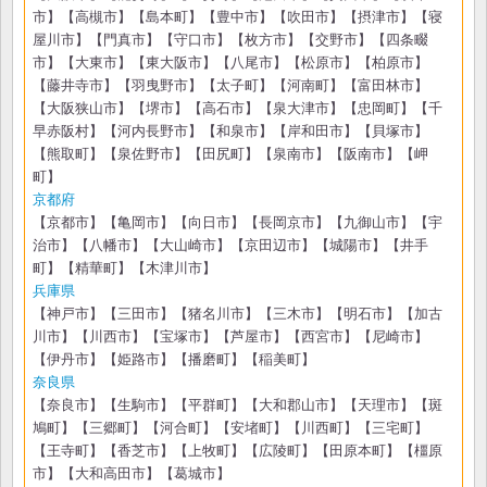
市】【高槻市】【島本町】【豊中市】【吹田市】【摂津市】【寝
屋川市】【門真市】【守口市】【枚方市】【交野市】【四条畷
市】【大東市】【東大阪市】【八尾市】【松原市】【柏原市】
【藤井寺市】【羽曳野市】【太子町】【河南町】【富田林市】
【大阪狭山市】【堺市】【高石市】【泉大津市】【忠岡町】【千
早赤阪村】【河内長野市】【和泉市】【岸和田市】【貝塚市】
【熊取町】【泉佐野市】【田尻町】【泉南市】【阪南市】【岬
町】
京都府
【京都市】【亀岡市】【向日市】【長岡京市】【九御山市】【宇
治市】【八幡市】【大山崎市】【京田辺市】【城陽市】【井手
町】【精華町】【木津川市】
兵庫県
【神戸市】【三田市】【猪名川市】【三木市】【明石市】【加古
川市】【川西市】【宝塚市】【芦屋市】【西宮市】【尼崎市】
【伊丹市】【姫路市】【播磨町】【稲美町】
奈良県
【奈良市】【生駒市】【平群町】【大和郡山市】【天理市】【斑
鳩町】【三郷町】【河合町】【安堵町】【川西町】【三宅町】
【王寺町】【香芝市】【上牧町】【広陵町】【田原本町】【橿原
市】【大和高田市】【葛城市】