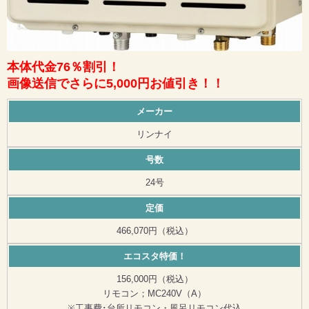
本体代金76％割引！
画像送信でさらに5,000円お値引き！！
メーカー
リンナイ
号数
24号
定価
466,070円（税込）
エコスタ特価！
156,000円（税込）
リモコン；MC240V（A）
※工事費･台所リモコン・風呂リモコン代込