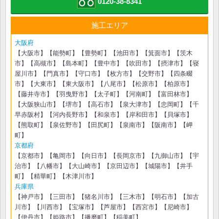
0120-38-8341
施工エリア
大阪府
【大阪市】【能勢町】【豊勢町】【池田市】【箕面市】【茨木
市】【高槻市】【島本町】【豊中市】【吹田市】【摂津市】【寝
屋川市】【門真市】【守口市】【枚方市】【交野市】【四条畷
市】【大東市】【東大阪市】【八尾市】【松原市】【柏原市】
【藤井寺市】【羽曳野市】【太子町】【河南町】【富田林市】
【大阪狭山市】【堺市】【高石市】【泉大津市】【忠岡町】【千
早赤阪村】【河内長野市】【和泉市】【岸和田市】【貝塚市】
【熊取町】【泉佐野市】【田尻町】【泉南市】【阪南市】【岬
町】
京都府
【京都市】【亀岡市】【向日市】【長岡京市】【九御山市】【宇
治市】【八幡市】【大山崎市】【京田辺市】【城陽市】【井手
町】【精華町】【木津川市】
兵庫県
【神戸市】【三田市】【猪名川市】【三木市】【明石市】【加古
川市】【川西市】【宝塚市】【芦屋市】【西宮市】【尼崎市】
【伊丹市】【姫路市】【播磨町】【稲美町】