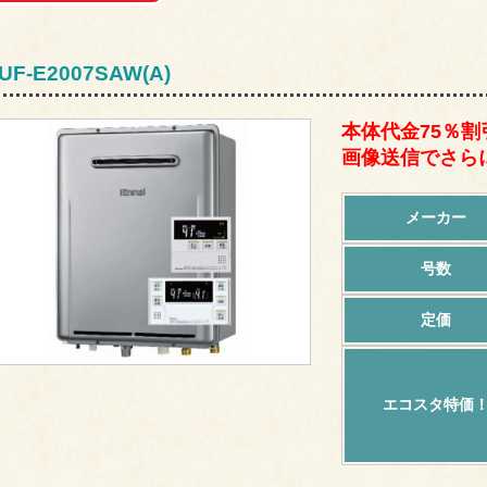
UF-E2007SAW(A)
本体代金75％割
画像送信でさらに
メーカー
号数
定価
エコスタ特価