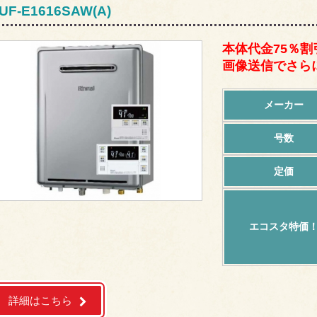
UF-E1616SAW(A)
本体代金75％割
画像送信でさらに
メーカー
号数
定価
エコスタ特価
詳細はこちら