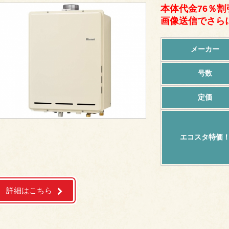
本体代金76％割
画像送信でさらに
メーカー
号数
定価
エコスタ特価
詳細はこちら