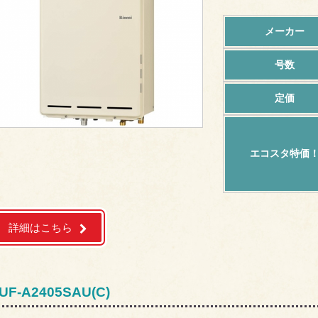
メーカー
号数
定価
エコスタ特価
詳細はこちら
UF-A2405SAU(C)