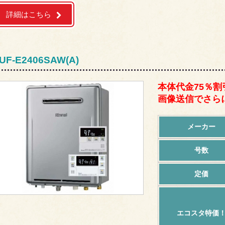
詳細はこちら
UF-E2406SAW(A)
本体代金75％割
画像送信でさらに
メーカー
号数
定価
エコスタ特価