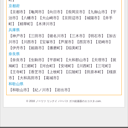
京都府
【京都市】【亀岡市】【向日市】【長岡京市】【九御山市】【宇
治市】【八幡市】【大山崎市】【京田辺市】【城陽市】【井手
町】【精華町】【木津川市】
兵庫県
【神戸市】【三田市】【猪名川市】【三木市】【明石市】【加古
川市】【川西市】【宝塚市】【芦屋市】【西宮市】【尼崎市】
【伊丹市】【姫路市】【播磨町】【稲美町】
奈良県
【奈良市】【生駒市】【平群町】【大和郡山市】【天理市】【斑
鳩町】【三郷町】【河合町】【安堵町】【川西町】【三宅町】
【王寺町】【香芝市】【上牧町】【広陵町】【田原本町】【橿原
市】【大和高田市】【葛城市】
和歌山県
【和歌山市】【紀ノ川市】【岩出市】
© 2016 ノーリツ リンナイ パーパス ガス給湯器のエコスタ.com.