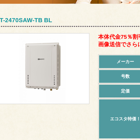
T-2470SAW-TB BL
本体代金75％割
画像送信でさらに
メーカー
号数
定価
エコスタ特価