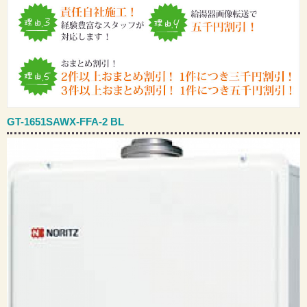
GT-1651SAWX-FFA-2 BL