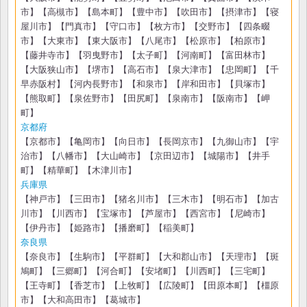
市】【高槻市】【島本町】【豊中市】【吹田市】【摂津市】【寝
屋川市】【門真市】【守口市】【枚方市】【交野市】【四条畷
市】【大東市】【東大阪市】【八尾市】【松原市】【柏原市】
【藤井寺市】【羽曳野市】【太子町】【河南町】【富田林市】
【大阪狭山市】【堺市】【高石市】【泉大津市】【忠岡町】【千
早赤阪村】【河内長野市】【和泉市】【岸和田市】【貝塚市】
【熊取町】【泉佐野市】【田尻町】【泉南市】【阪南市】【岬
町】
京都府
【京都市】【亀岡市】【向日市】【長岡京市】【九御山市】【宇
治市】【八幡市】【大山崎市】【京田辺市】【城陽市】【井手
町】【精華町】【木津川市】
兵庫県
【神戸市】【三田市】【猪名川市】【三木市】【明石市】【加古
川市】【川西市】【宝塚市】【芦屋市】【西宮市】【尼崎市】
【伊丹市】【姫路市】【播磨町】【稲美町】
奈良県
【奈良市】【生駒市】【平群町】【大和郡山市】【天理市】【斑
鳩町】【三郷町】【河合町】【安堵町】【川西町】【三宅町】
【王寺町】【香芝市】【上牧町】【広陵町】【田原本町】【橿原
市】【大和高田市】【葛城市】