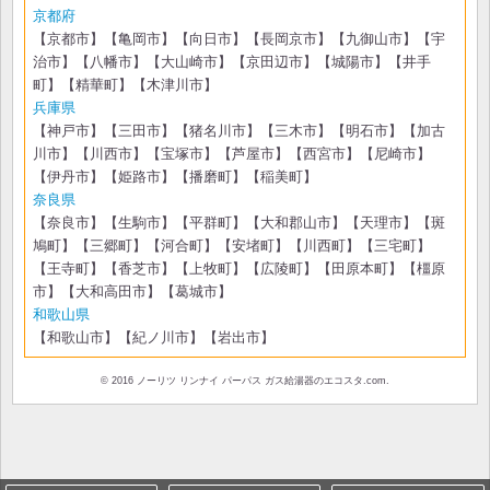
京都府
【京都市】【亀岡市】【向日市】【長岡京市】【九御山市】【宇
治市】【八幡市】【大山崎市】【京田辺市】【城陽市】【井手
町】【精華町】【木津川市】
兵庫県
【神戸市】【三田市】【猪名川市】【三木市】【明石市】【加古
川市】【川西市】【宝塚市】【芦屋市】【西宮市】【尼崎市】
【伊丹市】【姫路市】【播磨町】【稲美町】
奈良県
【奈良市】【生駒市】【平群町】【大和郡山市】【天理市】【斑
鳩町】【三郷町】【河合町】【安堵町】【川西町】【三宅町】
【王寺町】【香芝市】【上牧町】【広陵町】【田原本町】【橿原
市】【大和高田市】【葛城市】
和歌山県
【和歌山市】【紀ノ川市】【岩出市】
© 2016 ノーリツ リンナイ パーパス ガス給湯器のエコスタ.com.